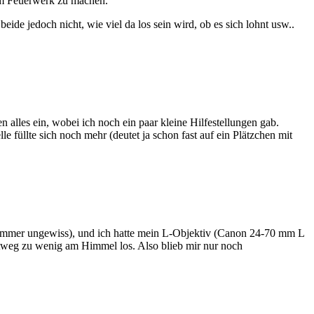
vom Feuerwerk zu machen.
ide jedoch nicht, wie viel da los sein wird, ob es sich lohnt usw..
 alles ein, wobei ich noch ein paar kleine Hilfestellungen gab.
füllte sich noch mehr (deutet ja schon fast auf ein Plätzchen mit
a immer ungewiss), und ich hatte mein L-Objektiv (Canon 24-70 mm L
htweg zu wenig am Himmel los. Also blieb mir nur noch