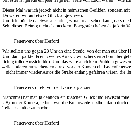
Silvester ist gerade ein paar Tage her. Viele von Euch waren – wie 
Dieses Mal war ich jedoch nicht in heimischen Gefilden, sondern mit e
Da waren wir auf etwas Glück angewiesen.
Und ich möchte da etwas ausholen, woran man sehen kann, dass die U
Seht diesen Beitrag nicht als meckern, Fotografen haben da ja kein
Feuerwerk über Herford
Wir stellten uns gegen 23 Uhr an eine Straße, von der man aus über He
Und dann parkte da ein zweites Auto… wir scherzten schon über geheim
richtig toller Aussicht hin). Und das wäre auch kein Problem gewesen
– die anderen rumstehenden direkt vor der Kamera ein Bodenfeuerwe
– nicht immer wieder Autos die Straße entlang gefahren wären, die ih
Feuerwerk direkt vor der Kamera platziert
Manchmal hat man ja dennoch ein bisschen Glück und erwischt tolle 
2.8) an der Kamera, jedoch war die Brennweite letztlich dann doch e
Teilausschnitte zu machen.
Feuerwerk über Herford