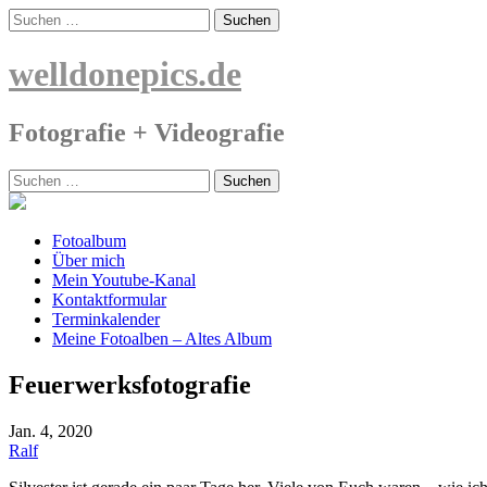
Skip
Suchen
to
nach:
content
welldonepics.de
Fotografie + Videografie
Suchen
nach:
Fotoalbum
Über mich
Mein Youtube-Kanal
Kontaktformular
Terminkalender
Meine Fotoalben – Altes Album
Feuerwerksfotografie
Jan.
4, 2020
Ralf