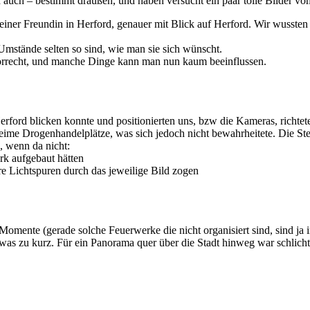
ich auch – bestimmt draußen, und haben versucht ein paar tolle Bilder 
iner Freundin in Herford, genauer mit Blick auf Herford. Wir wussten be
mstände selten so sind, wie man sie sich wünscht.
 Vorrecht, und manche Dinge kann man nun kaum beeinflussen.
rford blicken konnte und positionierten uns, bzw die Kameras, richteten
e Drogenhandelplätze, was sich jedoch nicht bewahrheitete. Die Stelle 
, wenn da nicht:
rk aufgebaut hätten
re Lichtspuren durch das jeweilige Bild zogen
Momente (gerade solche Feuerwerke die nicht organisiert sind, sind j
twas zu kurz. Für ein Panorama quer über die Stadt hinweg war schlic