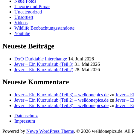
Neue Fotos
Theorie und Praxis
Uncategorized
Unsortiert
Videos
Wildlife Beobachtungsstandorte
Youtube
Neueste Beiträge
DxO Darktable Interchange
14. Juni 2026
Jever – Ein Kurzurlaub (Teil 3)
31. Mai 2026
Jever – Ein Kurzurlaub (Teil 2)
28. Mai 2026
Neueste Kommentare
Jever – Ein Kurzurlaub (Teil 3) – welldonepics.de
zu
Jever – E
Jever – Ein Kurzurlaub (Teil 2) – welldonepics.de
zu
Jever – E
Jever – Ein Kurzurlaub (Teil 3) – welldonepics.de
zu
Jever – E
Datenschutz
Impressum
Powered by
Newp WordPress Theme
.
© 2026 welldonepics.de. All 