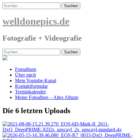
Skip
Suchen
to
nach:
content
welldonepics.de
Fotografie + Videografie
Suchen
nach:
Fotoalbum
Über mich
Mein Youtube-Kanal
Kontaktformular
Terminkalender
Meine Fotoalben – Altes Album
Die 6 letzten Uploads