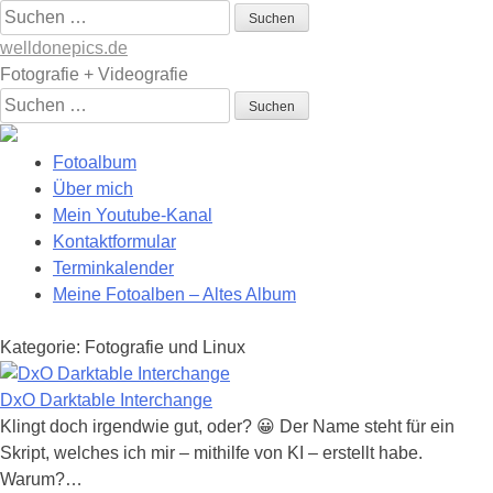
Skip
Suchen
to
nach:
welldonepics.de
content
Fotografie + Videografie
Suchen
nach:
Fotoalbum
Über mich
Mein Youtube-Kanal
Kontaktformular
Terminkalender
Meine Fotoalben – Altes Album
Kategorie:
Fotografie und Linux
DxO Darktable Interchange
Klingt doch irgendwie gut, oder? 😀 Der Name steht für ein
Skript, welches ich mir – mithilfe von KI – erstellt habe.
Warum?…