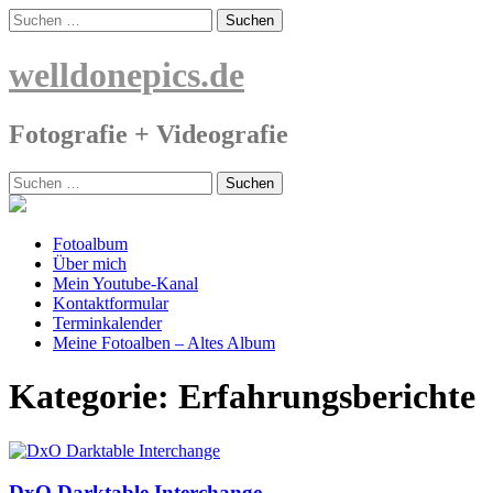
Skip
Suchen
to
nach:
content
welldonepics.de
Fotografie + Videografie
Suchen
nach:
Fotoalbum
Über mich
Mein Youtube-Kanal
Kontaktformular
Terminkalender
Meine Fotoalben – Altes Album
Kategorie:
Erfahrungsberichte
DxO Darktable Interchange