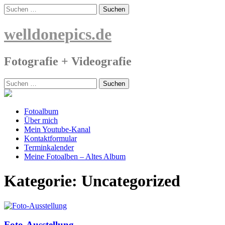
Skip
Suchen
to
nach:
content
welldonepics.de
Fotografie + Videografie
Suchen
nach:
Fotoalbum
Über mich
Mein Youtube-Kanal
Kontaktformular
Terminkalender
Meine Fotoalben – Altes Album
Kategorie:
Uncategorized
Foto-Ausstellung