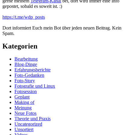
gerne meinem
Telegram-Kanal
bei, dort wird immer eine Info
gepostet, sobald es soweit ist. :)
https://t.me/wdp_posts
Dort informiert Euch mein Bot über jeden neuen Beitrag. Kein
Spam.
Kategorien
Bearbeitung
Blog-Dinge
Erfahrungsberichte
Foto-Gedanken
Foto-Story
Fotografie und Linux
Fotosession
Geplant
Making of
Meinung
Neue Fotos
Theorie und Praxis
Uncategorized
Unsortiert
Videos