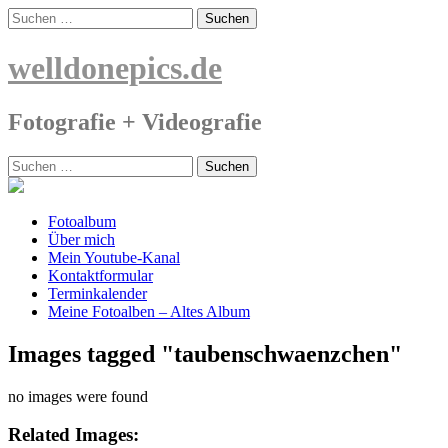
Skip
Suchen
to
nach:
content
welldonepics.de
Fotografie + Videografie
Suchen
nach:
Fotoalbum
Über mich
Mein Youtube-Kanal
Kontaktformular
Terminkalender
Meine Fotoalben – Altes Album
Images tagged "taubenschwaenzchen"
no images were found
Related Images: