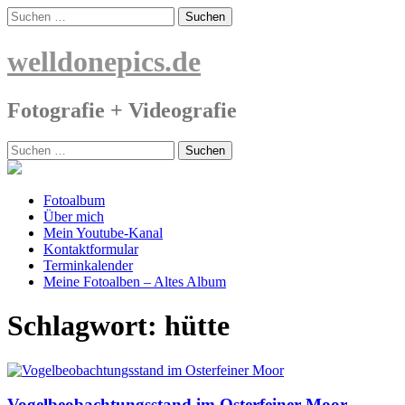
Skip
Suchen
to
nach:
content
welldonepics.de
Fotografie + Videografie
Suchen
nach:
Fotoalbum
Über mich
Mein Youtube-Kanal
Kontaktformular
Terminkalender
Meine Fotoalben – Altes Album
Schlagwort:
hütte
Vogelbeobachtungsstand im Osterfeiner Moor