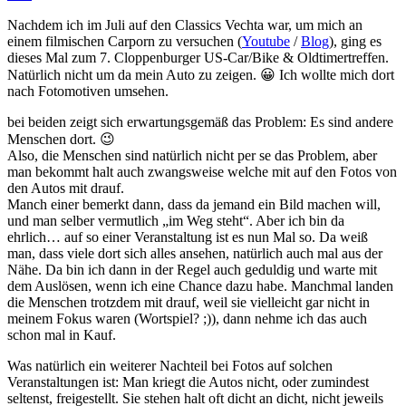
Nachdem ich im Juli auf den Classics Vechta war, um mich an
einem filmischen Carporn zu versuchen (
Youtube
/
Blog
), ging es
dieses Mal zum 7. Cloppenburger US-Car/Bike & Oldtimertreffen.
Natürlich nicht um da mein Auto zu zeigen. 😀 Ich wollte mich dort
nach Fotomotiven umsehen.
bei beiden zeigt sich erwartungsgemäß das Problem: Es sind andere
Menschen dort. 😉
Also, die Menschen sind natürlich nicht per se das Problem, aber
man bekommt halt auch zwangsweise welche mit auf den Fotos von
den Autos mit drauf.
Manch einer bemerkt dann, dass da jemand ein Bild machen will,
und man selber vermutlich „im Weg steht“. Aber ich bin da
ehrlich… auf so einer Veranstaltung ist es nun Mal so. Da weiß
man, dass viele dort sich alles ansehen, natürlich auch mal aus der
Nähe. Da bin ich dann in der Regel auch geduldig und warte mit
dem Auslösen, wenn ich eine Chance dazu habe. Manchmal landen
die Menschen trotzdem mit drauf, weil sie vielleicht gar nicht in
meinem Fokus waren (Wortspiel? ;)), dann nehme ich das auch
schon mal in Kauf.
Was natürlich ein weiterer Nachteil bei Fotos auf solchen
Veranstaltungen ist: Man kriegt die Autos nicht, oder zumindest
seltenst, freigestellt. Sie stehen halt oft dicht an dicht, nicht jeweils