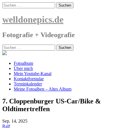
Skip
Suchen
to
nach:
content
welldonepics.de
Fotografie + Videografie
Suchen
nach:
Fotoalbum
Über mich
Mein Youtube-Kanal
Kontaktformular
Terminkalender
Meine Fotoalben – Altes Album
7. Cloppenburger US-Car/Bike &
Oldtimertreffen
Sep.
14, 2025
Ralf