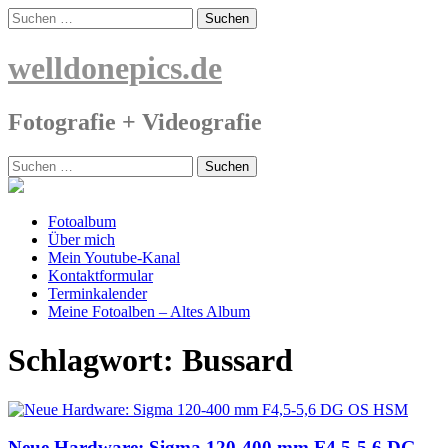
Skip
Suchen
to
nach:
content
welldonepics.de
Fotografie + Videografie
Suchen
nach:
Fotoalbum
Über mich
Mein Youtube-Kanal
Kontaktformular
Terminkalender
Meine Fotoalben – Altes Album
Schlagwort:
Bussard
Neue Hardware: Sigma 120-400 mm F4,5-5,6 DG