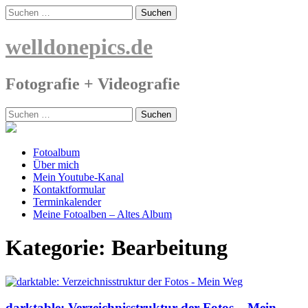
Skip
Suchen
to
nach:
content
welldonepics.de
Fotografie + Videografie
Suchen
nach:
Fotoalbum
Über mich
Mein Youtube-Kanal
Kontaktformular
Terminkalender
Meine Fotoalben – Altes Album
Kategorie:
Bearbeitung
darktable: Verzeichnisstruktur der Fotos – Mein