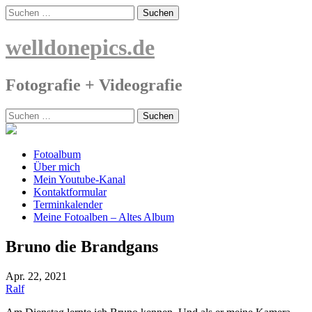
Skip
Suchen
to
nach:
content
welldonepics.de
Fotografie + Videografie
Suchen
nach:
Fotoalbum
Über mich
Mein Youtube-Kanal
Kontaktformular
Terminkalender
Meine Fotoalben – Altes Album
Bruno die Brandgans
Apr.
22, 2021
Ralf