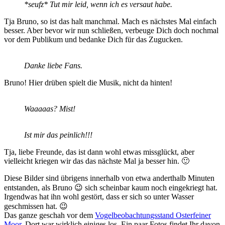
*seufz* Tut mir leid, wenn ich es versaut habe.
Tja Bruno, so ist das halt manchmal. Mach es nächstes Mal einfach
besser. Aber bevor wir nun schließen, verbeuge Dich doch nochmal
vor dem Publikum und bedanke Dich für das Zugucken.
Danke liebe Fans.
Bruno! Hier drüben spielt die Musik, nicht da hinten!
Waaaaas? Mist!
Ist mir das peinlich!!!
Tja, liebe Freunde, das ist dann wohl etwas missglückt, aber
vielleicht kriegen wir das das nächste Mal ja besser hin. 🙂
Diese Bilder sind übrigens innerhalb von etwa anderthalb Minuten
entstanden, als Bruno 😉 sich scheinbar kaum noch eingekriegt hat.
Irgendwas hat ihn wohl gestört, dass er sich so unter Wasser
geschmissen hat. 😉
Das ganze geschah vor dem
Vogelbeobachtungsstand Osterfeiner
Moor
. Dort war wirklich einiges los. Ein paar Fotos findet Ihr davon