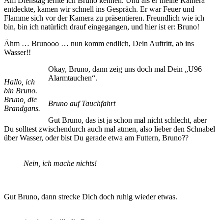
Am Dienstag lernte ich Bruno kennen. Und als er meine Kamera
entdeckte, kamen wir schnell ins Gespräch. Er war Feuer und
Flamme sich vor der Kamera zu präsentieren. Freundlich wie ich
bin, bin ich natürlich drauf eingegangen, und hier ist er: Bruno!
Ähm … Brunooo … nun komm endlich, Dein Auftritt, ab ins
Wasser!!
Okay, Bruno, dann zeig uns doch mal Dein „U96
Alarmtauchen“.
Hallo, ich
bin Bruno.
Bruno, die
Bruno auf Tauchfahrt
Brandgans.
Gut Bruno, das ist ja schon mal nicht schlecht, aber
Du solltest zwischendurch auch mal atmen, also lieber den Schnabel
über Wasser, oder bist Du gerade etwa am Futtern, Bruno??
Nein, ich mache nichts!
Gut Bruno, dann strecke Dich doch ruhig wieder etwas.