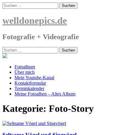
Skip
Suchen
to
nach:
content
welldonepics.de
Fotografie + Videografie
Suchen
nach:
Fotoalbum
Über mich
Mein Youtube-Kanal
Kontaktformular
Terminkalender
Meine Fotoalben – Altes Album
Kategorie:
Foto-Story
Seltsame Vögel und Singvögel